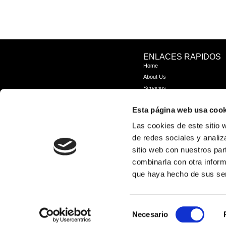
ENLACES RAPIDOS
Home
About Us
Servicios
Contactos
Esta página web usa cook
FAQ
Las cookies de este sitio 
de redes sociales y analiz
sitio web con nuestros par
combinarla con otra inform
que haya hecho de sus ser
Selección
Necesario
de
Terms & Conditions
Privacy Policy
Cookies Policy