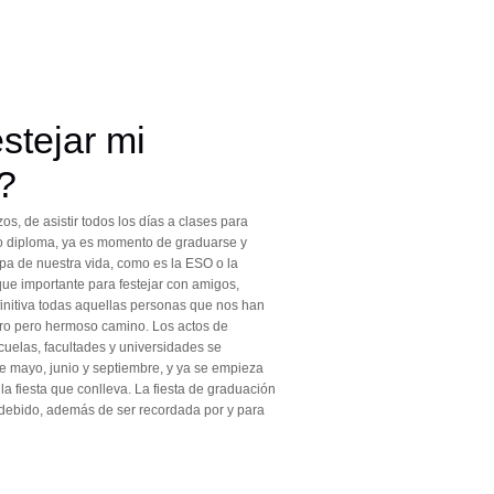
stejar mi
?
s, de asistir todos los días a clases para
lo o diploma, ya es momento de graduarse y
apa de nuestra vida, como es la ESO o la
ue importante para festejar con amigos,
initiva todas aquellas personas que nos han
ro pero hermoso camino. Los actos de
cuelas, facultades y universidades se
e mayo, junio y septiembre, y ya se empieza
la fiesta que conlleva. La fiesta de graduación
debido, además de ser recordada por y para