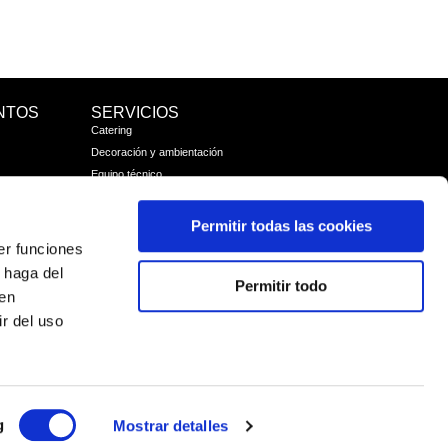
NTOS
SERVICIOS
Catering
Decoración y ambientación
Equipo técnico
Fotografía y Vídeo
Producción
Permitir todas las cookies
Sistema de entradas CÓDIGO QR
er funciones
Enlaces de interés:
 haga del
Permitir todo
Fisioterapeutas Sant Andreu
den
Cerrajero Barcelona
r del uso
Cerrajero Sant Andreu
Cerrajero para okupas Barcelona
Cerrajeros Mollet del Valles
Eventos Corporativos Sevilla
g
Mostrar detalles
Designed and developed by iKoniK WebAgency