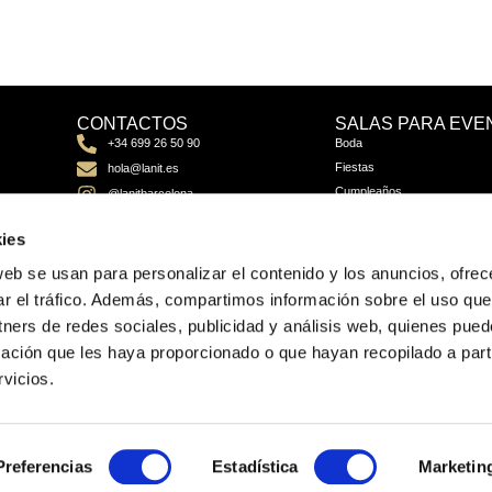
CONTACTOS
SALAS PARA EVE
Boda
+34 699 26 50 90
Fiestas
hola@lanit.es
Cumpleaños
@lanitbarcelona
Eventos Corporativos
ies
Eventos Culturales
Graduaciones
web se usan para personalizar el contenido y los anuncios, ofrec
ar el tráfico. Además, compartimos información sobre el uso que
tners de redes sociales, publicidad y análisis web, quienes pue
ación que les haya proporcionado o que hayan recopilado a parti
vicios.
Preferencias
Estadística
Marketin
©2022 Lanit. Todos los derechos reservados.